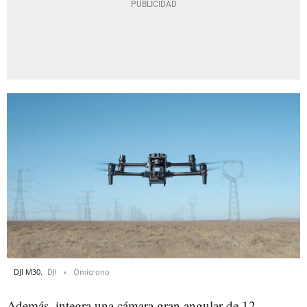
DJI M30.
DJI
Omicrono
Además, integra una cámara gran angular de 12