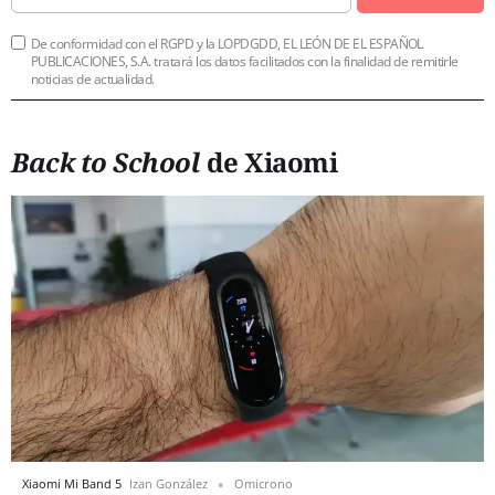
De conformidad con el RGPD y la LOPDGDD, EL LEÓN DE EL ESPAÑOL
PUBLICACIONES, S.A. tratará los datos facilitados con la finalidad de remitirle
noticias de actualidad.
Back to School
de Xiaomi
Xiaomi Mi Band 5
Izan González
Omicrono