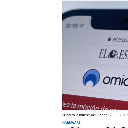
El 'notch' o muesca del iPhone 12
CF
Om
HARDWARE