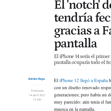
El 'notch' 
tendría fe
gracias a F
pantalla
El iPhone 14 sería el primer
pantalla ocuparía todo el f
Adrián Raya
El
iPhone 12 llegó a España
h
con un diseño renovado respec
Publicada
generaciones; pero había un de
14 abril 2021
17:33h
muy parecido: aún tenía el fam
muesca en la pantalla.