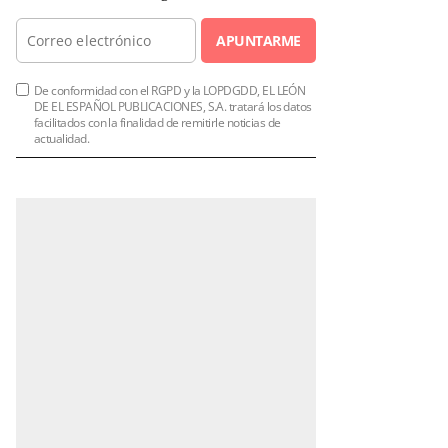
APUNTARME
De conformidad con el RGPD y la LOPDGDD, EL LEÓN
DE EL ESPAÑOL PUBLICACIONES, S.A. tratará los datos
facilitados con la finalidad de remitirle noticias de
actualidad.