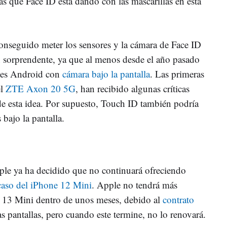
as que Face ID está dando con las mascarillas en esta
onseguido meter los sensores y la cámara de Face ID
an sorprendente, ya que al menos desde el año pasado
iles Android con
cámara bajo la pantalla
. Las primeras
el
ZTE Axon 20 5G
, han recibido algunas críticas
de esta idea. Por supuesto, Touch ID también podría
 bajo la pantalla.
le ya ha decidido que no continuará ofreciendo
caso del iPhone 12 Mini
. Apple no tendrá más
e 13 Mini dentro de unos meses, debido al
contrato
as pantallas, pero cuando este termine, no lo renovará.