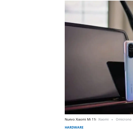
Nuevo Xiaomi Mi 11i
Xiaomi
Omicrono
HARDWARE