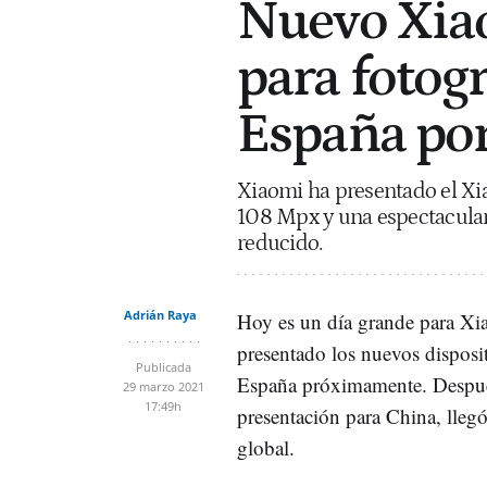
Nuevo Xiao
para fotogr
España por
Xiaomi ha presentado el Xi
108 Mpx y una espectacula
reducido.
Adrián Raya
Hoy es un día grande para Xi
presentado los nuevos disposi
Publicada
España próximamente. Despué
29 marzo 2021
17:49h
presentación para China, llegó
global.