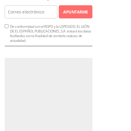
APUNTARME
De conformidad con el RGPD y la LOPDGDD, EL LEÓN
DE EL ESPAÑOL PUBLICACIONES, S.A. tratará los datos
facilitados con la finalidad de remitirle noticias de
actualidad.