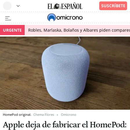
URGENTE
Robles, Marlaska, Bolaños y Albares piden comparece
HomePod original.
Chema Flores
Omicrono
Apple deja de fabricar el HomePod: