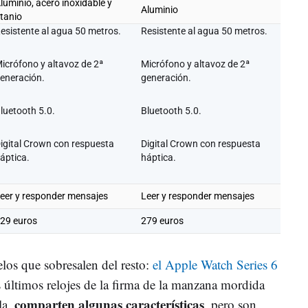
luminio, acero inoxidable y
Aluminio
itanio
esistente al agua 50 metros.
Resistente al agua 50 metros.
icrófono y altavoz de 2ª
Micrófono y altavoz de 2ª
eneración.
generación.
luetooth 5.0.
Bluetooth 5.0.
igital Crown con respuesta
Digital Crown con respuesta
áptica.
háptica.
eer y responder mensajes
Leer y responder mensajes
29 euros
279 euros
los que sobresalen del resto:
el Apple Watch Series 6
 últimos relojes de la firma de la manzana mordida
comparten algunas características
la,
, pero son