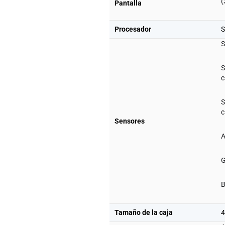
(
Pantalla
Procesador
S
S
S
c
S
c
Sensores
A
G
B
Tamaño de la caja
4