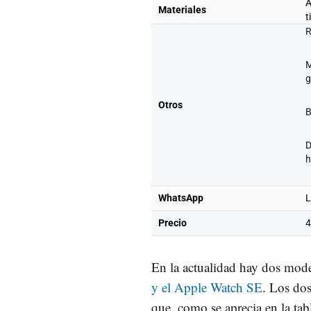
A
Materiales
t
R
M
g
Otros
B
D
h
WhatsApp
L
Precio
4
En la actualidad hay dos mode
y el Apple Watch SE
. Los dos
que, como se aprecia en la tab