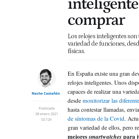
inteligent
comprar
Los relojes inteligentes son
variedad de funciones, desd
físicas.
En España existe una gran de
relojes inteligentes. Unos dis
capaces de realizar una varied
Nacho Castañón
desde
monitorizar las diferente
hasta contestar llamadas, env
Publicada
28 enero 2021
de síntomas de la Covid
. Actu
02:12h
gran variedad de ellos, pero 
mejores
smartwatches
para 