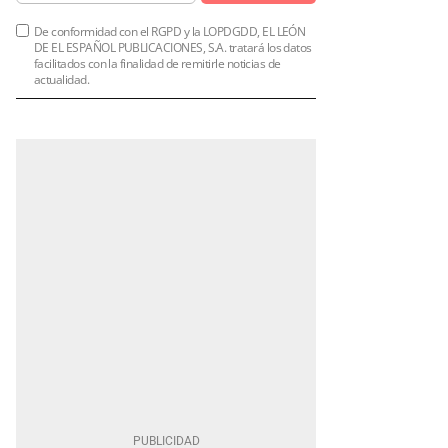
De conformidad con el RGPD y la LOPDGDD, EL LEÓN
DE EL ESPAÑOL PUBLICACIONES, S.A. tratará los datos
facilitados con la finalidad de remitirle noticias de
actualidad.