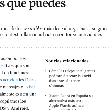
es que puedes
 unos de los
wearables
más deseados gracias a su gran
e contestar llamadas hasta monitorear actividades
voción por los
Noticias relacionadas
positivos que son
Cómo los relojes inteligentes
ad de funciones:
podrían detectar la Covid
s actividades físicas
días antes de tener
síntomas
iar mensajes o
avisar
almente existen una
Xiaomi lanza en España su
los
recopilamos
alternativa más barata al
Apple Watch: así es el
iOS y Android
.