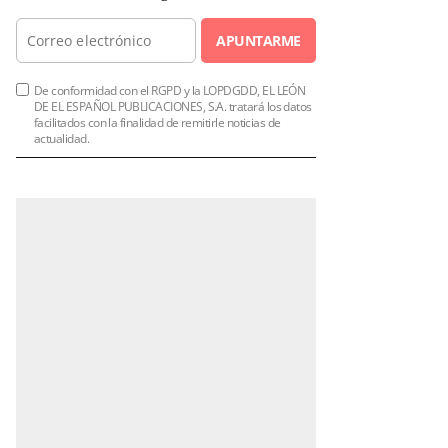
APUNTARME
De conformidad con el RGPD y la LOPDGDD, EL LEÓN
DE EL ESPAÑOL PUBLICACIONES, S.A. tratará los datos
facilitados con la finalidad de remitirle noticias de
actualidad.