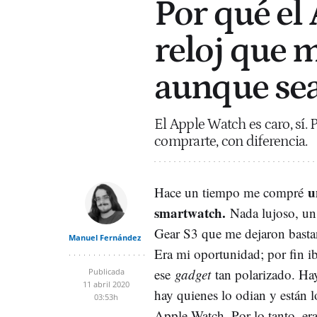
Por qué el
reloj que 
aunque sea
El Apple Watch es caro, sí.
comprarte, con diferencia.
u
Hace un tiempo me compré
smartwatch.
Nada lujoso, u
Gear S3 que me dejaron bastan
Manuel Fernández
Era mi oportunidad; por fin i
ese
gadget
tan polarizado. Ha
Publicada
11 abril 2020
hay quienes lo odian y están l
03:53h
Apple Watch. Por lo tanto, er