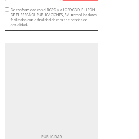
De conformidad con el RGPD y la LOPDGDD, EL LEÓN
DE EL ESPAÑOL PUBLICACIONES, S.A. tratará los datos
facilitados con la finalidad de remitirle noticias de
actualidad.