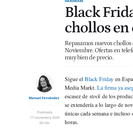
HARDWARE
Black Frid
chollos en 
Repasamos nuevos chollos d
Noviembre. Ofertas en telef
muy bien de precio.
Sigue el
Black Friday
en Espa
Media Markt.
La firma ya ase
escasez de
stock
de los produc
Manuel Fernández
se extendería a lo largo de no
únicas cada semana e incluso 
Publicada
17 noviembre 2020
horas.
09:16h