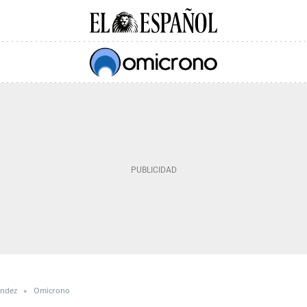
ández
Omicrono