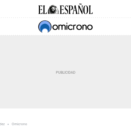
dez
Omicrono