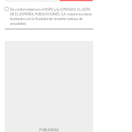
De conformidad con el RGPD y la LOPDGDD, EL LEÓN
DE EL ESPAÑOL PUBLICACIONES, S.A. tratará los datos
facilitados con la finalidad de remitirle noticias de
actualidad.