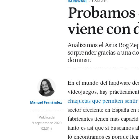
HARDWARE
GADGETS
Probamos el
viene con 
Analizamos el Asus Rog Zeph
sorprender gracias a una do
dominar.
En el mundo del hardware de
videojuegos, hay prácticamen
chaquetas que permiten sentir 
Manuel Fernández
sector creciente en España en 
fabricantes tienen más capacid
Publicada
9 septiembre 2020
tanto es así que si buscamos a
02:31h
lo encontramos es porque lleg