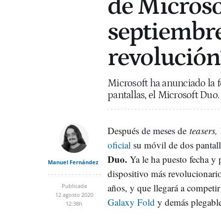
de Microso
septiembre
revolución
Microsoft ha anunciado la f
pantallas, el Microsoft Duo.
Después de meses de
teasers,
oficial
su móvil de dos pantal
Duo.
Ya le ha puesto fecha y p
Manuel Fernández
dispositivo más revolucionario
años, y que llegará a competi
Publicada
12 agosto 2020
Galaxy Fold
y demás plegable
12:38h