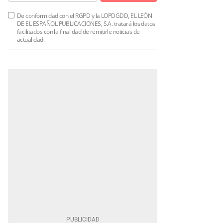
De conformidad con el RGPD y la LOPDGDD, EL LEÓN
DE EL ESPAÑOL PUBLICACIONES, S.A. tratará los datos
facilitados con la finalidad de remitirle noticias de
actualidad.