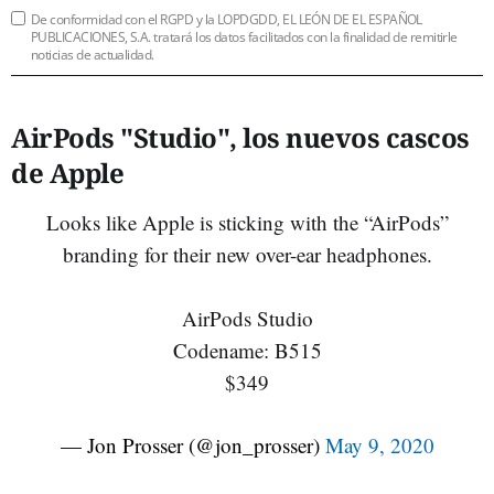
De conformidad con el RGPD y la LOPDGDD, EL LEÓN DE EL ESPAÑOL
PUBLICACIONES, S.A. tratará los datos facilitados con la finalidad de remitirle
noticias de actualidad.
AirPods "Studio", los nuevos cascos
de Apple
Looks like Apple is sticking with the “AirPods”
branding for their new over-ear headphones.
AirPods Studio
Codename: B515
$349
— Jon Prosser (@jon_prosser)
May 9, 2020