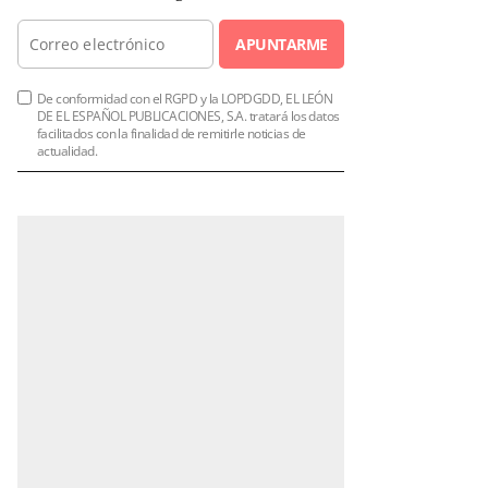
APUNTARME
De conformidad con el RGPD y la LOPDGDD, EL LEÓN
DE EL ESPAÑOL PUBLICACIONES, S.A. tratará los datos
facilitados con la finalidad de remitirle noticias de
actualidad.