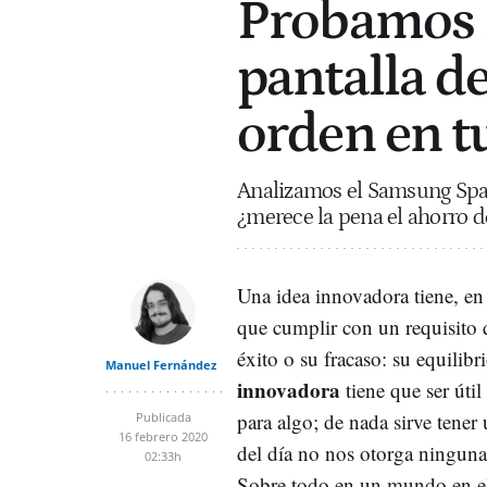
Probamos S
pantalla d
orden en tu
Analizamos el Samsung Spa
¿merece la pena el ahorro d
Una idea innovadora tiene, en 
que cumplir con un requisito 
éxito o su fracaso: su equilib
Manuel Fernández
innovadora
tiene que ser útil
para algo; de nada sirve tener 
Publicada
16 febrero 2020
del día no nos otorga ninguna 
02:33h
Sobre todo en un mundo en el 