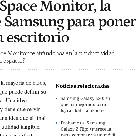
pace Monitor, la
e Samsung para pone
 escritorio
ce Monitor centrándonos en la productividad:
e espacio?
la mayoría de casos,
Noticias relacionadas
que puede definir su
Samsung Galaxy S20: en
idea
rio. Una
qué ha mejorado para
 y tiene que servir
lograr batir al iPhone
una idea que al final
Probamos el Samsung
utilidad tangible.
Galaxy Z Flip: ¿merece la
que es difícil
pena comprar ya un móvil