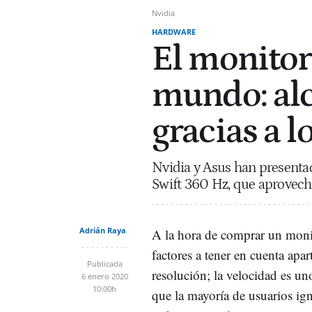
Nvidia
HARDWARE
El monitor
mundo: alc
gracias a 
Nvidia y Asus han presenta
Swift 360 Hz, que aprovecha
Adrián Raya
A la hora de comprar un monit
factores a tener en cuenta apar
Publicada
resolución; la velocidad es un
6 enero 2020
10:00h
que la mayoría de usuarios ig