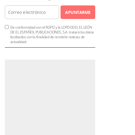
APUNTARME
De conformidad con el RGPD y la LOPDGDD, EL LEÓN
DE EL ESPAÑOL PUBLICACIONES, S.A. tratará los datos
facilitados con la finalidad de remitirle noticias de
actualidad.