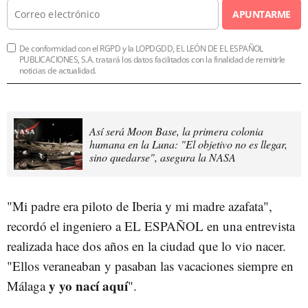
APUNTARME
De conformidad con el RGPD y la LOPDGDD, EL LEÓN DE EL ESPAÑOL
PUBLICACIONES, S.A. tratará los datos facilitados con la finalidad de remitirle
noticias de actualidad.
Así será Moon Base, la primera colonia
humana en la Luna: "El objetivo no es llegar,
sino quedarse", asegura la NASA
"Mi padre era piloto de Iberia y mi madre azafata",
recordó el ingeniero a EL ESPAÑOL en una entrevista
realizada hace dos años en la ciudad que lo vio nacer.
"Ellos veraneaban y pasaban las vacaciones siempre en
y yo nací aquí
Málaga
".