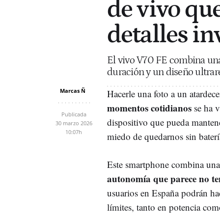
de vivo que
detalles in
El vivo V70 FE combina una 
duración y un diseño ultrare
Marcas Ñ
Hacerle una foto a un atardece
momentos cotidianos
se ha v
Publicada
dispositivo que pueda mantene
30 marzo 2026
10:07h
miedo de quedarnos sin batería
Este smartphone combina una 
autonomía que parece no ten
usuarios en España podrán hac
límites, tanto en potencia com