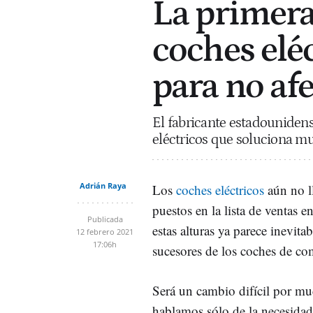
La primera
coches elé
para no af
El fabricante estadouniden
eléctricos que soluciona mu
Adrián Raya
Los
coches eléctricos
aún no l
puestos en la lista de ventas e
Publicada
estas alturas ya parece inevita
12 febrero 2021
17:06h
sucesores de los coches de co
Será un cambio difícil por mu
hablamos sólo de la necesidad