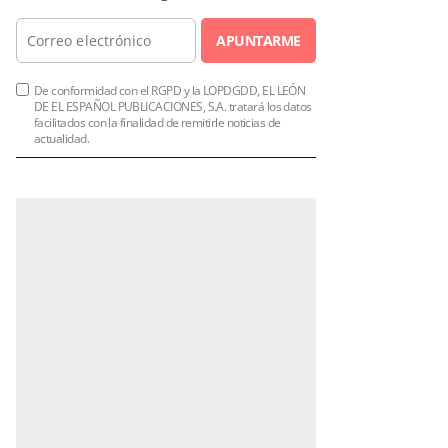
APUNTARME
De conformidad con el RGPD y la LOPDGDD, EL LEÓN
DE EL ESPAÑOL PUBLICACIONES, S.A. tratará los datos
facilitados con la finalidad de remitirle noticias de
actualidad.