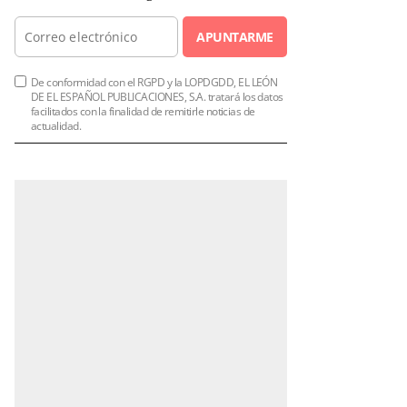
APUNTARME
De conformidad con el RGPD y la LOPDGDD, EL LEÓN
DE EL ESPAÑOL PUBLICACIONES, S.A. tratará los datos
facilitados con la finalidad de remitirle noticias de
actualidad.