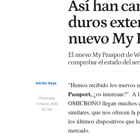
Así han ca
duros exte
nuevo My 
El nuevo My Passport de We
comprobar el estado del sec
Adrián Raya
"Hemos recibido los nuevos 
Passport,
¿os interesan?". A l
Publicada
OMICRONO llegan muchos co
8 marzo 2020
02:19h
similares, que nos ofrecen la 
los últimos dispositivos que h
mercado.