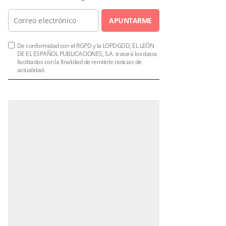
APUNTARME
De conformidad con el RGPD y la LOPDGDD, EL LEÓN
DE EL ESPAÑOL PUBLICACIONES, S.A. tratará los datos
facilitados con la finalidad de remitirle noticias de
actualidad.