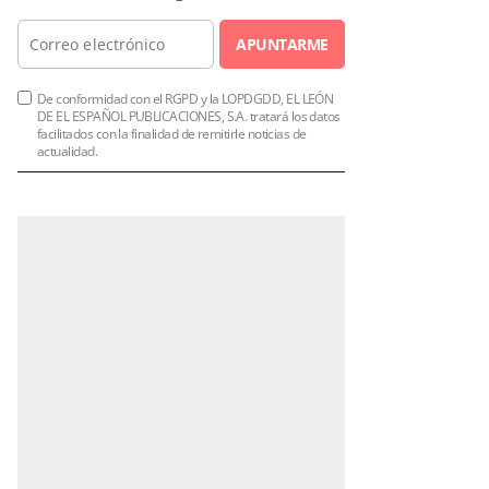
APUNTARME
De conformidad con el RGPD y la LOPDGDD, EL LEÓN
DE EL ESPAÑOL PUBLICACIONES, S.A. tratará los datos
facilitados con la finalidad de remitirle noticias de
actualidad.