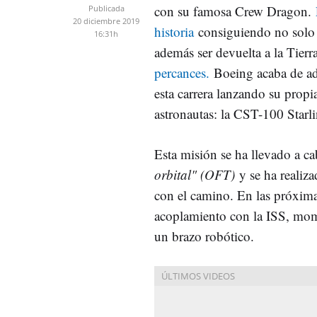
con su famosa Crew Dragon.
Publicada
20 diciembre 2019
historia
consiguiendo no solo 
16:31h
además ser devuelta a la Tierr
percances.
Boeing acaba de ad
esta carrera lanzando su propi
astronautas: la CST-100 Starli
Esta misión se ha llevado a ca
orbital" (OFT)
y se ha reali
con el camino. En las próximas
acoplamiento con la ISS, mome
un brazo robótico.