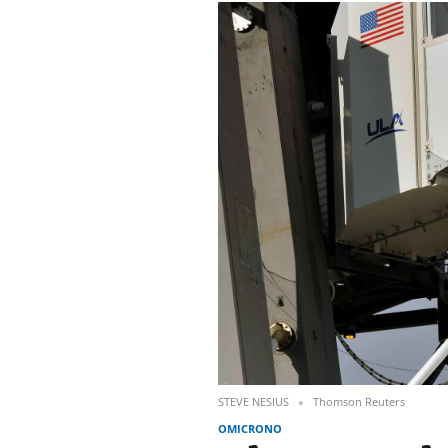
STEVE NESIUS
Thomson Reuters
OMICRONO