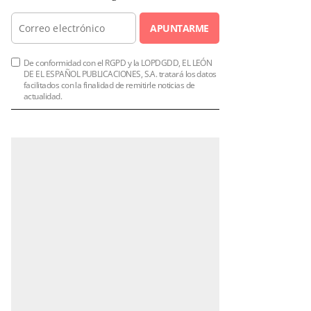
APUNTARME
De conformidad con el RGPD y la LOPDGDD, EL LEÓN
DE EL ESPAÑOL PUBLICACIONES, S.A. tratará los datos
facilitados con la finalidad de remitirle noticias de
actualidad.