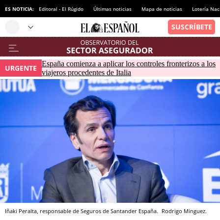
ES NOTICIA:
Editoral - El Rúgido
Últimas noticias
Mapa de noticias
Lotería Nac
España comienza a aplicar los controles fronterizos a los
URGENTE
viajeros procedentes de Italia
Iñaki Peralta, responsable de Seguros de Santander España.
Rodrigo Minguez.