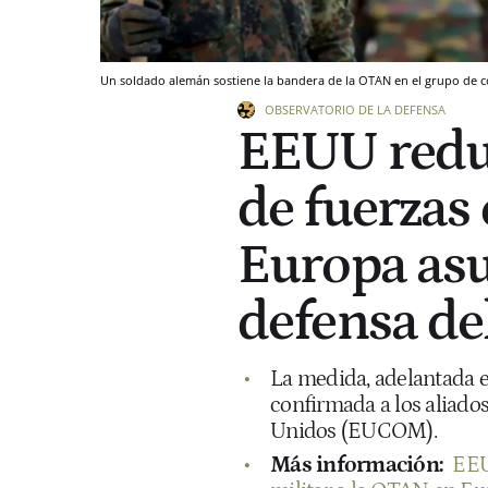
Un soldado alemán sostiene la bandera de la OTAN en el grupo de co
OBSERVATORIO DE LA DEFENSA
EEUU redu
de fuerzas
Europa asu
defensa de
La medida, adelantada e
confirmada a los aliado
Unidos (EUCOM).
Más información:
EEU