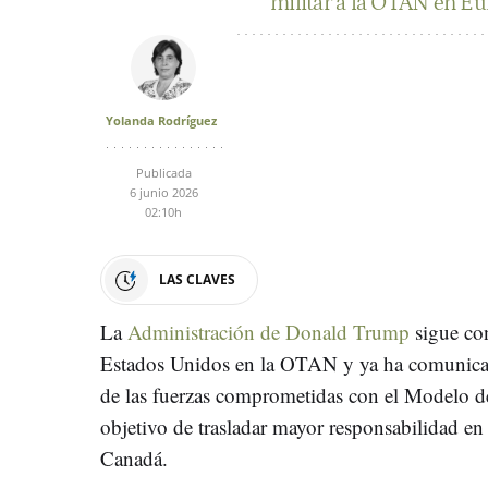
militar a la OTAN en Eur
Yolanda Rodríguez
Publicada
6 junio 2026
02:10h
LAS CLAVES
La
Administración de Donald Trump
sigue con
Estados Unidos en la OTAN y ya ha comunicado
de las fuerzas comprometidas con el Modelo de
objetivo de trasladar mayor responsabilidad en
Canadá.