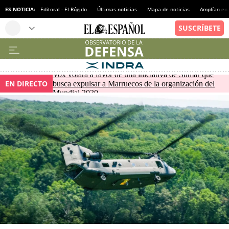
ES NOTICIA:
Editoral - El Rúgido
Últimas noticias
Mapa de noticias
Amplían en
Vox votará a favor de una iniciativa de Sumar que
EN DIRECTO
busca expulsar a Marruecos de la organización del
Mundial 2030