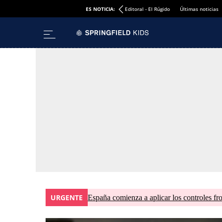
ES NOTICIA:
Editoral - El Rúgido
Últimas noticias
URGENTE
España comienza a aplicar los controles fron