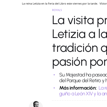
La reina Letizia en la Feria del Libro este viernes por la tarde.
Vícto
ROYALS
La visita p
Letizia a la
tradición 
pasión por
Su Majestad ha paseado 
del Parque del Retiro y
Más información:
La r
guiño a León XIV y la a