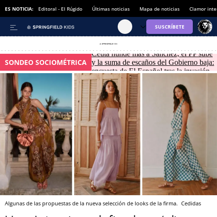
ES NOTICIA:
Editoral - El Rúgido
Últimas noticias
Mapa de noticias
Clamor inte
Ceuta hunde más a Sánchez, el PP sube
SONDEO SOCIOMÉTRICA
y la suma de escaños del Gobierno baja:
encuesta de El Español tras la invasión
Algunas de las propuestas de la nueva selección de looks de la firma.
Cedidas