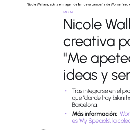
Nicole Wallace, actriz e imagen de la nueva campaña de Women'secr
MODA
Nicole Wa
creativa p
"Me apetec
ideas y se
Tras integrarse en el pr
que "donde hay bikini 
Barcelona.
Más información:
Wome
es 'My Specials', la col