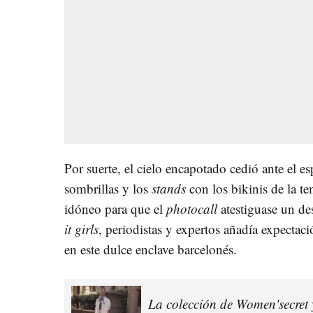
Por suerte, el cielo encapotado cedió ante el esp
sombrillas y los
stands
con los bikinis de la t
idóneo para que el
photocall
atestiguase un de
it girls
, periodistas y expertos añadía expectaci
en este dulce enclave barcelonés.
La colección de Women'secret y