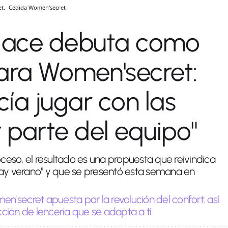
et.
Cedida
Women'secret
llace debuta como
ara Women'secret:
ía jugar con las
r parte del equipo"
oceso, el resultado es una propuesta que reivindica
hay verano" y que se presentó esta semana en
n'secret apuesta por la revolución del confort: así
ección de lencería que se adapta a ti