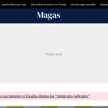
Lotería Nacional, hoy
Irán enfría el pacto con Trump
Hackeo agua potable
Ataque
a sus menores si España elimina los "obstáculos judiciales"