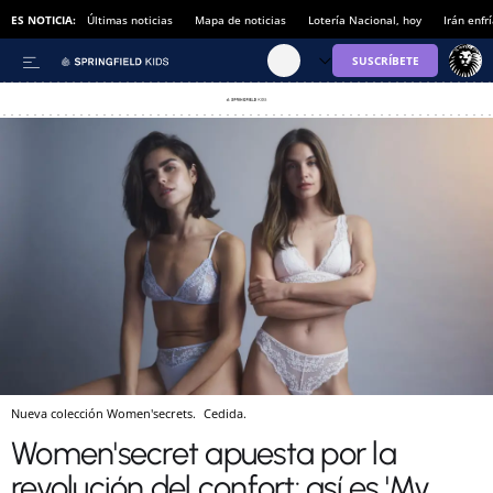
ES NOTICIA:
Últimas noticias
Mapa de noticias
Lotería Nacional, hoy
Irán enfr
Nueva colección Women'secrets.
Cedida.
Women'secret apuesta por la
revolución del confort: así es 'My