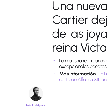
Una nueva
Cartier de
de las joya
reina Vict
La muestra reúne unas 40
excepcionales bocetos 
Más información
:
La h
corte de Alfonso XIII, en
Raúl Rodríguez