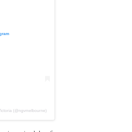
agram
 Victoria (@ngvmelbourne)