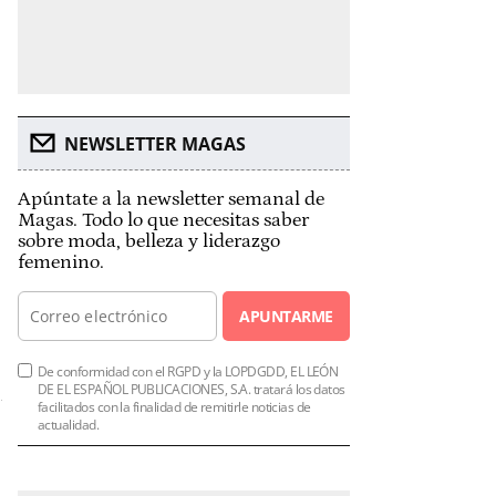
NEWSLETTER MAGAS
Apúntate a la newsletter semanal de
Magas. Todo lo que necesitas saber
sobre moda, belleza y liderazgo
femenino.
APUNTARME
De conformidad con el RGPD y la LOPDGDD, EL LEÓN
DE EL ESPAÑOL PUBLICACIONES, S.A. tratará los datos
facilitados con la finalidad de remitirle noticias de
actualidad.