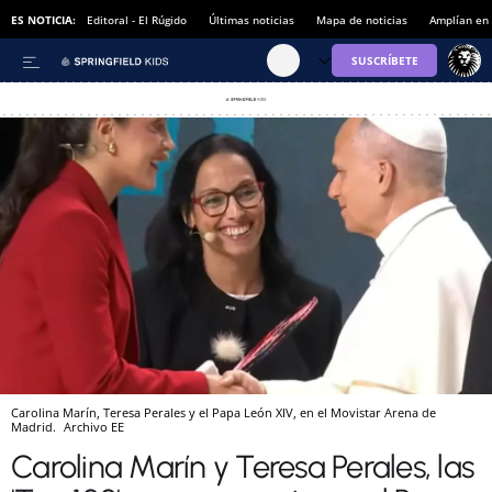
ES NOTICIA:
Editoral - El Rúgido
Últimas noticias
Mapa de noticias
Amplían en
Carolina Marín, Teresa Perales y el Papa León XIV, en el Movistar Arena de
Madrid.
Archivo EE
Carolina Marín y Teresa Perales, las