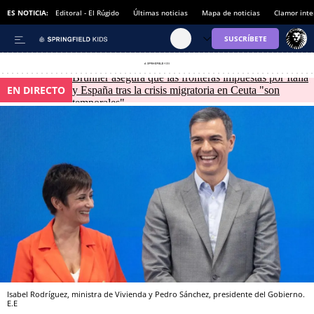
ES NOTICIA:
Editoral - El Rúgido
Últimas noticias
Mapa de noticias
Clamor inte
Brunner asegura que las fronteras impuestas por Italia
EN DIRECTO
y España tras la crisis migratoria en Ceuta "son
temporales"
Isabel Rodríguez, ministra de Vivienda y Pedro Sánchez, presidente del Gobierno.
E.E