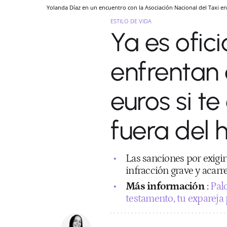
Yolanda Díaz en un encuentro con la Asociación Nacional del Taxi en
ESTILO DE VIDA
Ya es ofici
enfrentan 
euros si t
fuera del 
Las sanciones por exigi
infracción grave y acar
Más información
:
Pal
testamento, tu expareja 