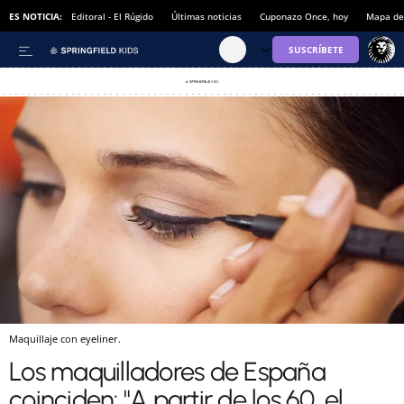
ES NOTICIA:
Editoral - El Rúgido
Últimas noticias
Cuponazo Once, hoy
Mapa de 
Maquillaje con eyeliner.
Los maquilladores de España
coinciden: "A partir de los 60, el