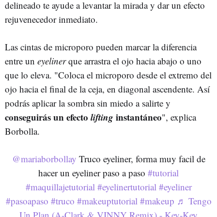
delineado te ayude a levantar la mirada y dar un efecto
rejuvenecedor inmediato.
Las cintas de microporo pueden marcar la diferencia
entre un
eyeliner
que arrastra el ojo hacia abajo o uno
que lo eleva. "Coloca el microporo desde el extremo del
ojo hacia el final de la ceja, en diagonal ascendente. Así
podrás aplicar la sombra sin miedo a salirte y
conseguirás un efecto
lifting
instantáneo
", explica
Borbolla.
@mariaborbollay
Truco eyeliner, forma muy facil de
hacer un eyeliner paso a paso
#tutorial
#maquillajetutorial
#eyelinertutorial
#eyeliner
#pasoapaso
#truco
#makeuptutorial
#makeup
♬ Tengo
Un Plan (A-Clark & VINNY Remix) - Key-Key