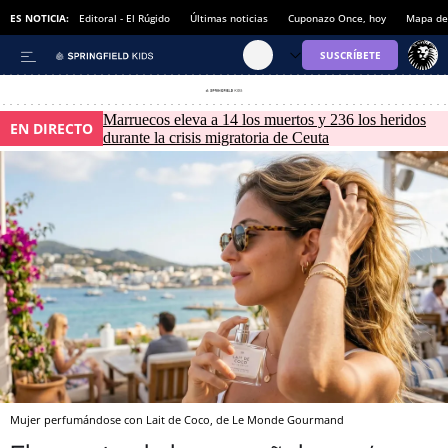
ES NOTICIA:
Editoral - El Rúgido
Últimas noticias
Cuponazo Once, hoy
Mapa de 
Marruecos eleva a 14 los muertos y 236 los heridos
EN DIRECTO
durante la crisis migratoria de Ceuta
Mujer perfumándose con Lait de Coco, de Le Monde Gourmand