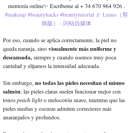
mentoría online✨ Escríbeme al + 34 670 964 926 .
#makeup
#beautyhacks
#beautytutorial
♬ Lumo（剪
辑版） - 闪钻自媒体
Por eso, cuando se aplica correctamente, la piel no
visualmente más uniforme y
queda naranja, sino
descansada,
siempre y cuando usemos muy poca
cantidad y elijamos la intensidad adecuada.
no todas las pieles necesitan el mismo
Sin embargo,
salmón
: las pieles claras suelen funcionar mejor con
tonos
peach light
o melocotón suave, mientras que las
pieles medias y oscuras admiten correctores más
anaranjados y profundos.