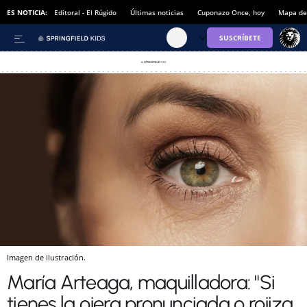
ES NOTICIA:
Editoral - El Rúgido
Últimas noticias
Cuponazo Once, hoy
Mapa de 
Imagen de ilustración.
María Arteaga, maquilladora: "Si
tienes la ojera pronunciada o rojiza,