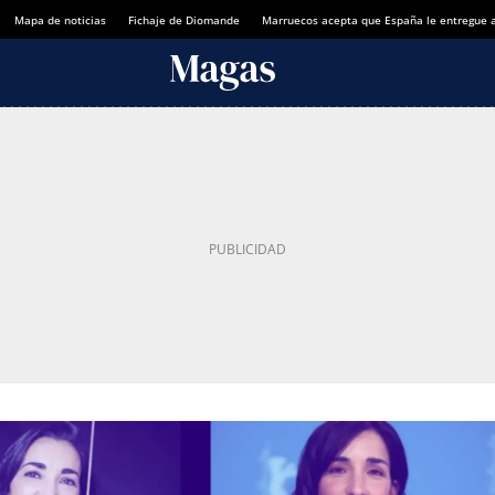
Mapa de noticias
Fichaje de Diomande
Marruecos acepta que España le entregue 