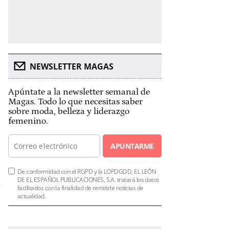
NEWSLETTER MAGAS
Apúntate a la newsletter semanal de
Magas. Todo lo que necesitas saber
sobre moda, belleza y liderazgo
femenino.
APUNTARME
De conformidad con el RGPD y la LOPDGDD, EL LEÓN
DE EL ESPAÑOL PUBLICACIONES, S.A. tratará los datos
facilitados con la finalidad de remitirle noticias de
actualidad.