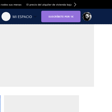
a todos sus menas
El precio del alquiler de vivienda baja por primera vez
Hogares esp