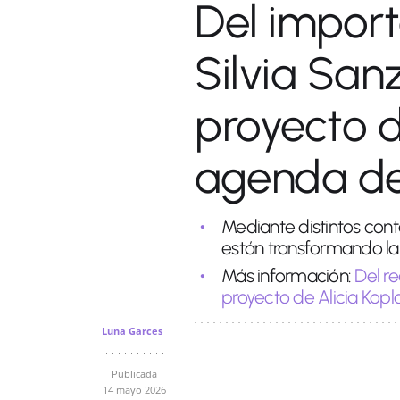
Del import
Silvia San
proyecto d
agenda de 
Mediante distintos cont
están transformando la 
Más información:
Del r
proyecto de Alicia Koplo
Luna Garces
Publicada
14 mayo 2026