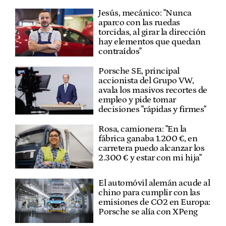
Jesús, mecánico: "Nunca
aparco con las ruedas
torcidas, al girar la dirección
hay elementos que quedan
contraídos"
Porsche SE, principal
accionista del Grupo VW,
avala los masivos recortes de
empleo y pide tomar
decisiones "rápidas y firmes"
Rosa, camionera: "En la
fábrica ganaba 1.200 €, en
carretera puedo alcanzar los
2.300 € y estar con mi hija"
El automóvil alemán acude al
chino para cumplir con las
emisiones de CO2 en Europa:
Porsche se alía con XPeng