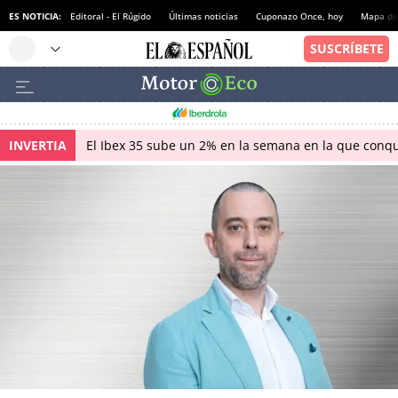
ES NOTICIA:
Editoral - El Rúgido
Últimas noticias
Cuponazo Once, hoy
Mapa de 
INVERTIA
El Ibex 35 sube un 2% en la semana en la que conqu