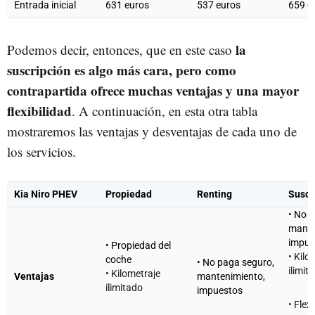
Entrada inicial
631 euros
537 euros
659 e
la
Podemos decir, entonces, que en este caso
suscripción es algo más cara, pero como
contrapartida ofrece muchas ventajas y una mayor
flexibilidad
. A continuación, en esta otra tabla
mostraremos las ventajas y desventajas de cada uno de
los servicios.
Kia Niro PHEV
Propiedad
Renting
Suscr
• No 
mante
impue
• Propiedad del
• Kilo
coche
• No paga seguro,
ilimit
• Kilometraje
Ventajas
mantenimiento,
ilimitado
impuestos
• Flex