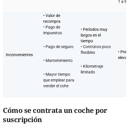
1 a 9
• Valor de
recompra
• Pago de
• Períodos muy
impuestos
largos en el
tiempo
• Pago de seguro
• Contratos poco
• Prec
flexibles
Inconvenientes
eleva
• Mantenimiento
• Kilometraje
limitado
• Mayor tiempo
que emplear para
vender el cohe
Cómo se contrata un coche por
suscripción