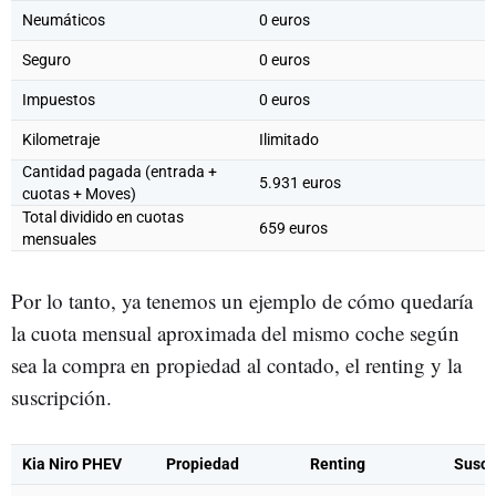
Neumáticos
0 euros
Seguro
0 euros
Impuestos
0 euros
Kilometraje
Ilimitado
Cantidad pagada (entrada +
5.931 euros
cuotas + Moves)
Total dividido en cuotas
659 euros
mensuales
Por lo tanto, ya tenemos un ejemplo de cómo quedaría
la cuota mensual aproximada del mismo coche según
sea la compra en propiedad al contado, el renting y la
suscripción.
Kia Niro PHEV
Propiedad
Renting
Suscr