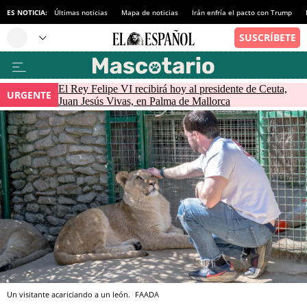
ES NOTICIA:
Últimas noticias
Mapa de noticias
Irán enfría el pacto con Trump
El Rey Felipe VI recibirá hoy al presidente de Ceuta,
URGENTE
Juan Jesús Vivas, en Palma de Mallorca
Un visitante acariciando a un león.
FAADA