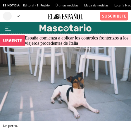
ES NOTICIA:
Editoral - El Rúgido
Últimas noticias
Mapa de noticias
Lotería Nac
España comienza a aplicar los controles fronterizos a los
URGENTE
viajeros procedentes de Italia
Un perro.