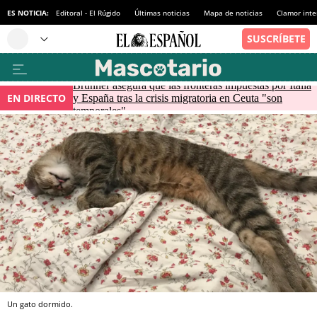
ES NOTICIA:
Editoral - El Rúgido
Últimas noticias
Mapa de noticias
Clamor inte
Brunner asegura que las fronteras impuestas por Italia
EN DIRECTO
y España tras la crisis migratoria en Ceuta "son
temporales"
Un gato dormido.