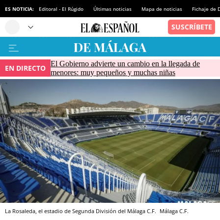
ES NOTICIA:
Editoral - El Rúgido
Últimas noticias
Mapa de noticias
Fichaje de
El Gobierno advierte un cambio en la llegada de
EN DIRECTO
menores: muy pequeños y muchas niñas
La Rosaleda, el estadio de Segunda División del Málaga C.F.
Málaga C.F.