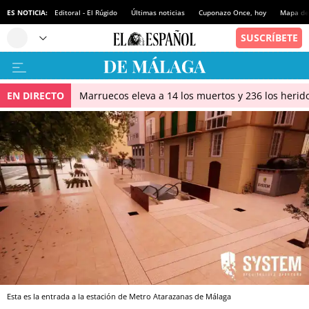
ES NOTICIA:
Editoral - El Rúgido
Últimas noticias
Cuponazo Once, hoy
Mapa de 
EN DIRECTO
Marruecos eleva a 14 los muertos y 236 los herido
Esta es la entrada a la estación de Metro Atarazanas de Málaga