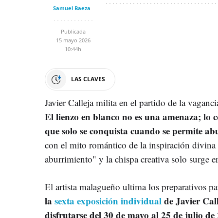
Samuel Baeza
Publicada
15 mayo 2026
10:44h
LAS CLAVES
Javier Calleja milita en el partido de la vaganci
El lienzo en blanco no es una amenaza; lo c
que solo se conquista cuando se permite abu
con el mito romántico de la inspiración divina
aburrimiento" y la chispa creativa solo surge e
El artista malagueño ultima los preparativos pa
la
sexta exposición individual
de Javier Cal
disfrutarse del 30 de mayo al 25 de julio de