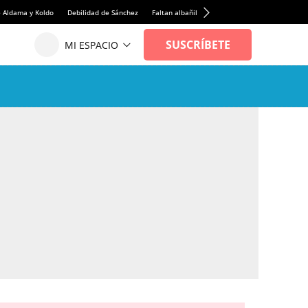
e Aldama y Koldo
Debilidad de Sánchez
Faltan albañiles
Rentabilidad de la viviend