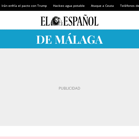
Irán enfría el pacto con Trump
Hackeo agua potable
Ataque a Ceuta
Teléfonos d