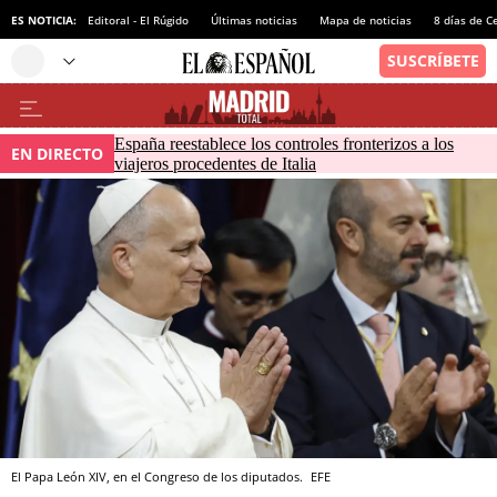
ES NOTICIA:
Editoral - El Rúgido
Últimas noticias
Mapa de noticias
8 días de C
España reestablece los controles fronterizos a los
EN DIRECTO
viajeros procedentes de Italia
El Papa León XIV, en el Congreso de los diputados.
EFE