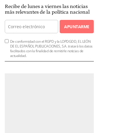
Recibe de lunes a viernes las noticias
más relevantes de la política nacional
APUNTARME
De conformidad con el RGPD y la LOPDGDD, EL LEÓN
DE EL ESPAÑOL PUBLICACIONES, S.A. tratará los datos
facilitados con la finalidad de remitirle noticias de
actualidad.