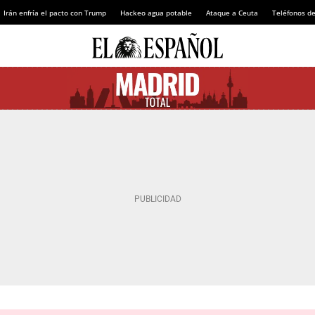
Irán enfría el pacto con Trump
Hackeo agua potable
Ataque a Ceuta
Teléfonos d