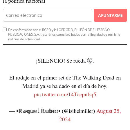
la política nacional
APUNTARME
De conformidad con el RGPD y la LOPDGDD, EL LEÓN DE EL ESPAÑOL
PUBLICACIONES, S.A. tratará los datos facilitados con la finalidad de remitirle
noticias de actualidad.
¡SILENCIO! Se rueda 🤫.
El rodaje en el primer set de The Walking Dead en
Madrid ya se ha dado en el día de hoy.
pic.twitter.com/14Tacpnbq5
— •ℝ𝕒𝕢𝕦𝕖𝕝 ℝ𝕦𝕓𝕚𝕠• (@isilielmiller)
August 25,
2024