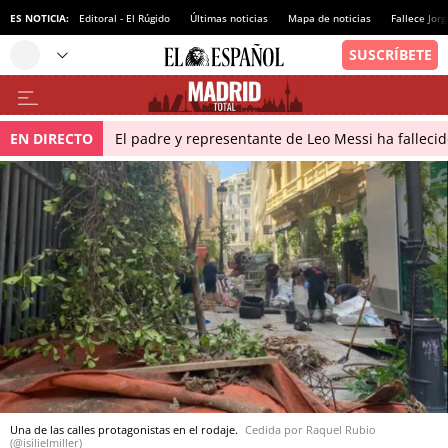
ES NOTICIA:
Editoral - El Rúgido
Últimas noticias
Mapa de noticias
Fallece Jor
EN DIRECTO
El padre y representante de Leo Messi ha falleci
Una de las calles protagonistas en el rodaje.
Cedida por Raquel Rubio
(@isilielmiller)