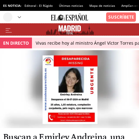
ES NOTICIA:
Editoral - El Rúgido
Últimas noticias
Mapa de noticias
Amplían en
EN DIRECTO
Vivas recibe hoy al ministro Ángel Víctor Torres p
Buscan a Emirley Andreina, una