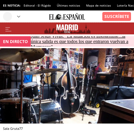
ES NOTICIA:
Editoral - El Rúgido
Últimas noticias
Mapa de noticias
Lotería Nac
Juan Jesús Vivas: "La situación es insostenible...la
EN DIRECTO
única salida es que todos los que entraron vuelvan a
Marruecos"
Sala Gruta77