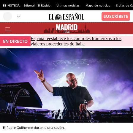
ES NOTICIA:
Editoral - El Rúgido
Últimas noticias
Mapa de noticias
8 días de C
España reestablece los controles fronterizos a los
EN DIRECTO
viajeros procedentes de Italia
El Padre Guilherme durante una sesión.